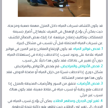
قد يكون اكتشاف تسربات المياه داخل المنزل مهمة صعبة ومزعجة،
حيث يمكن أن يؤدي الإهمال في التعرف عليها إلى أضرار جسيمة
للممتلكات وتكاليف إصلاح مرتفعة. لذا، إليك بعض النصائح للكشف
عن تسربات المياه المحتملة قبل أن تتسبب في مشاكل كبيرة:
1. فحص فواتير المياه:
قد يكون الإرتفاع المفاجئ وغير المبرر في فواتير
المياه علامة على وجود تسرب. إذا لاحظت زيادة في إستهلاك المياه
دون أي تغيير في عاداتك، فقد يكون هذا دليلاً على تسرب.
2. فحص الأحواض والمراحيض:
قم بفحص الأحواض والمراحيض
بشكل دوري. إذا لاحظت تسربًا من خزان المياه أو مضخة الحوض، فقد
يكون هذا هو مصدر المشكلة.
3. فحص الأرضيات:
تحقق من السور والأرضيات المحيطة بالمنزل. إذا
لاحظت بقع رطبة أو تسرب مياه في نقاط معينة، فقد يكون هناك
تسرب غير مرئي.
4. تغير لون الجدران ومظهر الطلاء:
يمكن أن يؤدي تسرب المياه في
الجدران إلى تغير لون الطلاء، حيث تظهر بقع داكنة نتيجة للرطوبة.