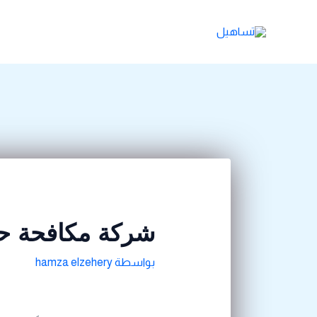
خطي
Post
لى
navigation
لمحتوى
شركة مكافحة 
بواسطة
hamza elzehery