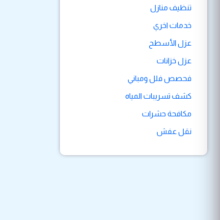
تنظيف منازل
خدمات اخري
عزل الأسطح
عزل خزانات
فحصص فلل ومباني
كشف تسريبات المياه
مكافحة حشرات
نقل عفش