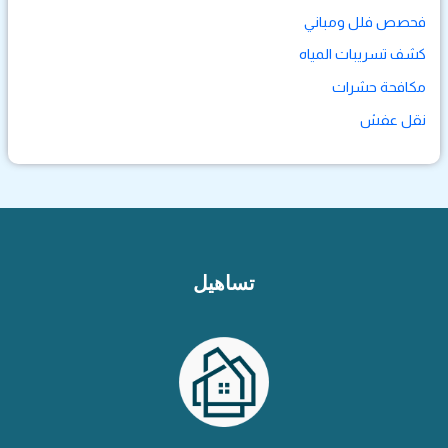
فحصص فلل ومباني
كشف تسريبات المياه
مكافحة حشرات
نقل عفش
تساهيل