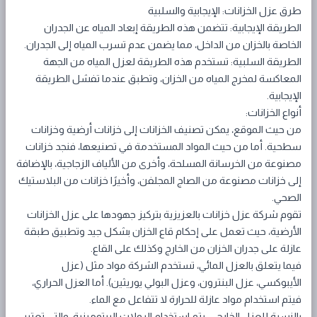
طرق عزل الخزانات: الإيجابية والسلبية
الطريقة الإيجابية: تتضمن هذه الطريقة إبعاد المياه عن الجدران
الخاصة بالخزان من الداخل، مما يضمن عدم تسرب المياه إلى الجدران.
الطريقة السلبية: تستخدم هذه الطريقة لعزل المياه من الجهة
المعاكسة لمخرج المياه من الخزان، وتطبق عندما تفشل الطريقة
الإيجابية.
أنواع الخزانات:
من حيث الموقع، يمكن تصنيف الخزانات إلى خزانات أرضية وخزانات
سطحية. أما من حيث المواد المستخدمة في تصنيعها، فنجد خزانات
مصنوعة من الخرسانة المسلحة، وأخرى من الألياف الزجاجية، بالإضافة
إلى خزانات مصنوعة من الصاج المجلفن، وأخيرًا خزانات من البلاستيك
الصحي.
تقوم شركة عزل خزانات بالعزيزية بتركيز جهودها على عزل الخزانات
الأرضية، حيث تعمل على إحكام قاع الخزان بشكل جيد وتطبيق طبقة
عازلة على جدران الخزان من الخارج وكذلك على القاع.
فيما يتعلق بالعزل المائي، تستخدم الشركة مواد مثل (عزل
الأيبوكسي، عزل البنترون، وعزل البولي يوريثين). أما العزل الحراري،
فيتم استخدام مواد عازلة للحرارة لا تتفاعل مع الماء.
بالنسبة للعزل الخارجي، يتم استخدام الرولات البيتومينية، والتي تعتبر