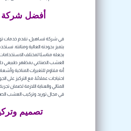
أفضل شركة ت
في شركة تساهيل، نقدم خدمات توري
يتميز بجودته العالية ومتانته. نست
يجعله مناسبًا لمختلف الاستخدامات م
العشب الصناعي بمظهر طبيعي دائم و
أنه مقاوم للتغيرات المناخية وأشع
احتياجات عملائنا، مع التركيز على ا
المثالي والعناية اللازمة لضمان تج
في مجال توريد وتركيب العشب الصن
تصميم وتركيب