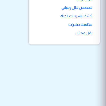
فحصص فلل ومباني
كشف تسريبات المياه
مكافحة حشرات
نقل عفش